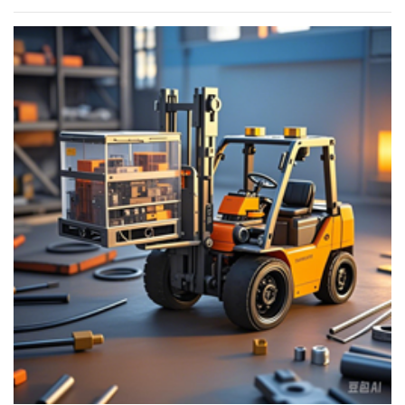
patience. Nous nous engageons à vous offrir le meilleur service possible
et espérons vous accueillir à nouveau prochainement. Je vous souhaite
de merveilleuses et relaxantes vacances de la fête du Travail !
Cordialement, Yuki GUANGZHOU YUANSONG COMMERCE CO., LTD