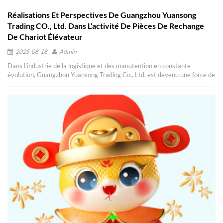
Réalisations Et Perspectives De Guangzhou Yuansong
Trading CO., Ltd. Dans L'activité De Pièces De Rechange
De Chariot Élévateur
2025-08-18
Admin
Dans l'industrie de la logistique et des manutention en constante
évolution, Guangzhou Yuansong Trading Co., Ltd. est devenu une force de
pointe dans le secteur des pièces de rechange du chariot élévateur. Au
cours de la dernière année, avec notre poursuite inébranlable de qualité
et Satisfaction du client , nous avons obtenu un succès remarquable sur
deux marchés clés: Asie du Sud-Est et Les Amériques , inaugurer une
nouvelle ère de succès et de reconnaissance. Expansion de la présence en
Asie du Sud-Est Dynamique , Marché d'Asie du Sud-Est Guangzhou
Yuansong Trading Co., Ltd. s'est fermement établi en se concentrant
régulièrement sur la livraison Pièces de rechange de chariot élévateur de
haut niveau . À travers partenariats stratégiques et Excellents services ,
nous avons gagné la confiance et le soutien de nombreux clients et
concessionnaires dans la région. Notre gamme diversifiée de pièces de
rechange de chariots élévateurs, Surtout la chaussure de frein , répond
aux divers besoins des clients d'Asie du Sud-Est, assurant le
fonctionnement efficace des chariots élévateurs locaux. . Le durabilité
exceptionnelle de notre assy de moteur a conduit à sa large application
dans les industries locales, améliorant encore notre réputation de .