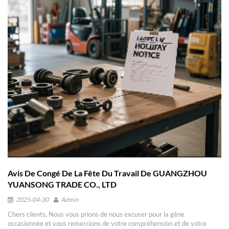
activités reprendront alors leur cours normal. II. Rappels pertinents 1.
Pendant les fêtes, nos équipes du service client et commerciales seront
temporairement indisponibles. Pour toute question urgente, n'hésitez pas
à nous contacter ; nous vous répondrons dès que possible à notre retour.
2. Nous vous prions de nous excuser pour tout inconvénient occasionné
par l'organisation des congés et vous remercions de votre compréhension
et de votre patience. Nous avons pris toutes les dispositions nécessaires
pour assurer une transition en douceur avant les congés, afin de
minimiser l'impact sur votre collaboration. En cette nouvelle année,
GUANGZHOU YUANSONG TRADE CO., LTD continuera de vous fournir
des produits et services de haute qualité. Nous vous souhaitons, ainsi
qu'à votre famille, une joyeuse Fête du Printemps, du succès dans votre
carrière, l'harmonie au foyer et une excellente année ! Avis est donné par
la présente. GUANGZHOU YUANSONG COMMERCE CO., LTD Yuki
Date de sortie : 10 février 2026
Avis De Congé De La Fête Du Travail De GUANGZHOU
YUANSONG TRADE CO., LTD
2025-04-30
Admin
Chers clients, Nous vous prions de nous excuser pour la gêne
occasionnée et vous remercions de votre compréhension et de votre