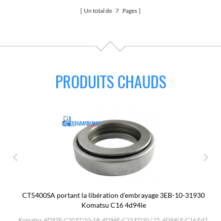
Un total de
7
Pages
PRODUITS CHAUDS
CT5400SA portant la libération d'embrayage 3EB-10-31930
T
Komatsu C16 4d94le
Komatsu: 4D92E-C20 FD10-18; 4D94E-C15 FD20 / 25; 4D94LE-C16 Fd2.