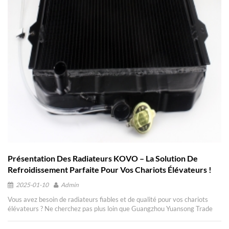
traitement et l'expédition. Nous nous excusons par avance pour tout
inconvénient causé et apprécions votre compréhension et votre
coopération. Si vous avez des questions ou des demandes de
renseignements urgentes, nous vous encourageons à nous contacter
avant le 20 janvier, car notre équipe fonctionnera avec une disponibilité
limitée pendant les vacances. Nous apprécions sincèrement votre soutien
et votre coopération continus tout au long de l’année. Au nom de
Guangzhou Yuansong Trading Co., Ltd., nous souhaitons vous souhaiter,
ainsi qu'à vos proches, nos vœux les plus chaleureux pour un Nouvel An
chinois joyeux et prospère. Merci de votre attention et nous sommes
impatients de vous servir à nouveau après les vacances. Cordialement,
Yuki Guangzhou Yuansong Trading Co., Ltd.
Présentation Des Radiateurs KOVO – La Solution De
Refroidissement Parfaite Pour Vos Chariots Élévateurs !
2025-01-10
Admin
Vous avez besoin de radiateurs fiables et de qualité pour vos chariots
élévateurs ? Ne cherchez pas plus loin que Guangzhou Yuansong Trade
Co., Ltd. Avec plus de 20 ans d'expérience dans l'industrie, nous sommes
fiers d'être l'un des principaux fournisseurs de pièces de chariot élévateur,