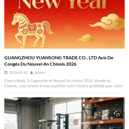
GUANGZHOU YUANSONG TRADE CO., LTD Avis De
Congés Du Nouvel An Chinois 2026
2026-02-10
Admin
Chers clients, À l'approche du Nouvel An chinois 2026 (Année du
Cheval), nous tenons à vous exprimer notre sincère gratitude pour votre
confiance et votre soutien tout au long de l'année écoulée. Afin que notre
équipe puisse célébrer cette fête traditionnelle en famille dans la joie et la
sérénité, nous vous informons ci-dessous de nos dispositions pour les
congés du Nouvel An chinois : I. Période de vacances Notre entreprise
sera en congés pendant 12 jours à l'occasion du Nouvel An lunaire 2026.
Ces congés auront lieu du 12 février 2026 (24e jour du 12e mois lunaire)
au 23 février 2026 (7e jour du 1er mois lunaire). La reprise du travail est
prévue le 24 février 2026 (8e jour du 1er mois lunaire), et toutes les