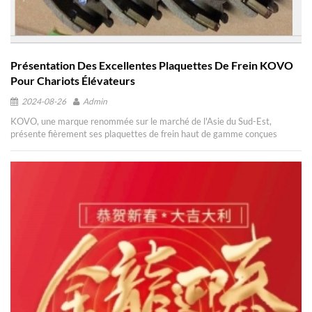
Présentation Des Excellentes Plaquettes De Frein KOVO
Pour Chariots Élévateurs
2024-08-26
Admin
KOVO, une marque renommée sur le marché de l'Asie du Sud-Est,
présente fièrement ses plaquettes de frein haut de gamme conçues
spécifiquement pour les chariots élévateurs. En tant que fabricant leader
du secteur, KOVO garantit une qualité et une fiabilité exceptionnelles
pour chaque produit. Avec notre propre ligne de production et notre
atelier de pointe, GUANGZHOU YUAN SONG TRADING CO., LTD
fournit des plaquettes de frein exceptionnelles sous la marque KOVO
depuis plus de 20 ans. Notre vaste expérience et notre expertise dans le
domaine garantissent que chaque plaquette de frein répond aux normes
les plus élevées, offrant ainsi une sécurité et des performances optimales
pour chaque application de chariot élévateur. Fabriquées avec la plus
grande précision, les plaquettes de frein KOVO offrent une puissance de
freinage et une durabilité inégalées. Conçues pour résister aux conditions
de travail les plus exigeantes, ces plaquettes de frein offrent une
adhérence exceptionnelle, garantissant un freinage rapide et fiable,
même dans les environnements les plus difficiles. Notre engagement