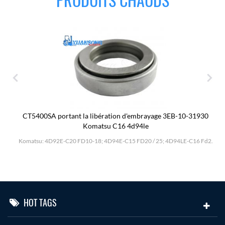
PRODUITS CHAUDS
CT5400SA portant la libération d'embrayage 3EB-10-31930
Komatsu C16 4d94le
Komatsu: 4D92E-C20 FD10-18; 4D94E-C15 FD20 / 25; 4D94LE-C16 Fd2.
HOT TAGS